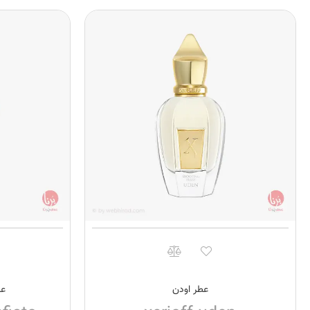
عطر اودن
عط