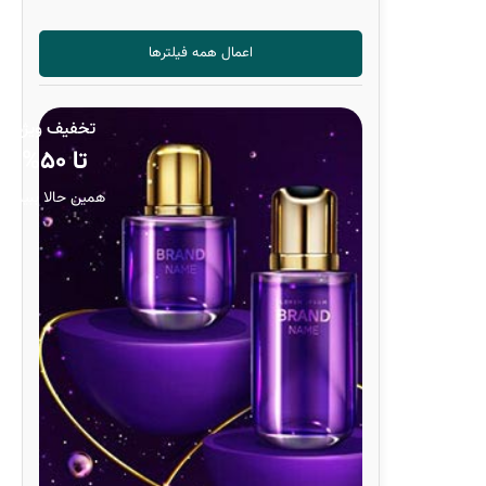
جکس بوگارت
هوگو بوس
جنیفر لوپز
اعمال همه فیلترها
بیژن
کارتیر
آرماف
بریتنی اسپیرز
آنتونیو
جیانفرانکو فره
باندراس
تخفیف ویژه
تا 50%
همین حالا ببینید