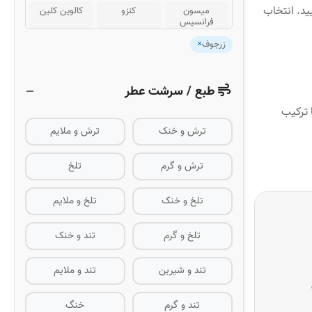
ید. انتخاب
میسون
کنزو
کالوین کلین
فرانسیس
کورکجان
زرجوف
×
کلینیک
کارولینا هررا
دیور
اورتو پاریسی
روژا داو
لطافه
طبع / سرشت عطر
شنل
سریس
ناسوماتو
 ترکیب
پارفومز د
آمواج
اسنتریک
ترش و خنک
ترش و ملایم
مارلی
تیزیانا ترنزی
هرمس
اتکینسونز
ترش و گرم
تلخ
دیویدوف
شیسیدو
شیخ
تلخ و خنک
تلخ و ملایم
ژیوانشی
ورساچه
روبرتو کاوالی
پاکو رابان
دولچه گابانا
لانوین
تلخ و گرم
تند و خنک
نارسیسو
تیری موگلر
جورجیو آرمانی
رودریگز
تند و شیرین
تند و ملایم
ولنتینو دونا
نینا ریچی
ایسی میاکه
تند و گرم
خنگ