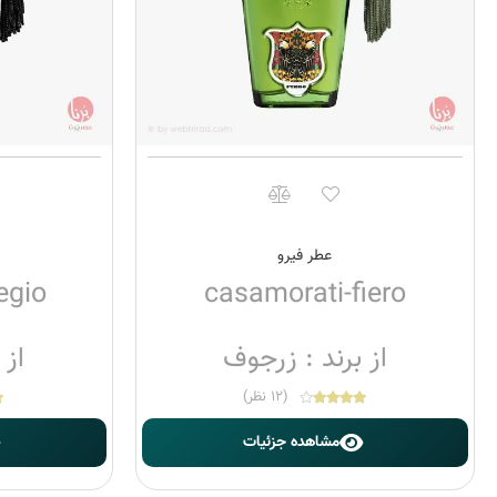
عطر فیرو
egio
casamorati-fiero
از برند : زرجوف
از 
(12 نظر)
مشاهده جزئیات