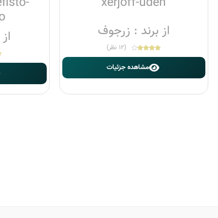
fisto-
xerjoff-uden
o
از برند : زرجوف
از 
(12 نظر)
مشاهده جزئیات