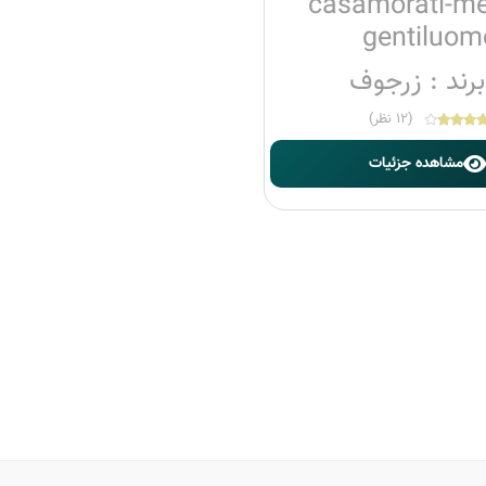
casamorati-me
gentiluom
برند : زرجوف
(12 نظر)
مشاهده جزئیات