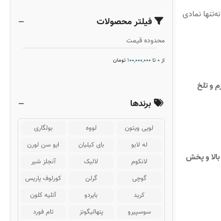
ه‌تنها نمادی
فیلتر محصولات
محدوده قیمت
از
0
تا
100,000,000
تومان
م و تلخ
برندها
لویی ویتون
لووه
بولگاری
له لابو
بای کیلیان
ایو سن لورن
بالا و پخش
لانکوم
لالیک
آنجلز شیر
گوچی
گرلن
کورلوف پاریس
کرید
بایردو
آتلیه کلون
سوسپیرو
پنهالیگونز
تام فورد