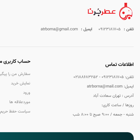
تلفن :
09123181705
ایمیل :
atrborna@gmail.com
حساب کاربری م
اطلاعات تماس
سفارش من را پیگیر
تلفن:
09123181705 - 02188683252
نمایش خرید
ایمیل:
atrborna@mail.com
ورود
آدرس :
تهران سعادت آباد
موردعلاقه ها
روزها / ساعت کاری:
سیاست حفظ حریم
شنبه - جمعه / 9:00 صبح تا 8:00 شب