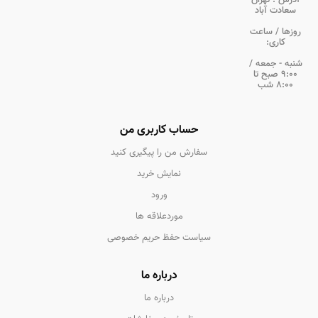
آدرس :
تهران
سعادت آباد
روزها / ساعت
کاری:
شنبه - جمعه /
9:00 صبح تا
8:00 شب
حساب کاربری من
سفارش من را پیگیری کنید
نمایش خرید
ورود
موردعلاقه ها
سیاست حفظ حریم خصوصی
درباره ما
درباره ما