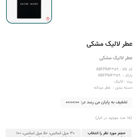
عطر لالیک مشکی
عطر لالیک مشکی
کد کالا :
ABFPM4359
بارکد :
ABFPM4359
برند :
لالیک
دسته بندی :
عطر مردانه
تخفیف به پایان می رسد در:
00:00:00
ادکلن مردانه کرید
جیورجیو آرمانی مردانه
(15 عدد موجود در انبار)
حجم مورد نظر را انتخاب
30 میل اسانس، 50 میل اسانس، 100