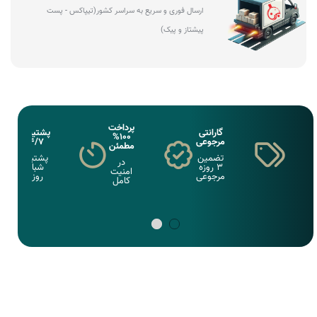
ارسال فوری و سریع به سراسر کشور(تیپاکس - پست
پیشتاز و پیک)
پرداخت
گارانتی
پشتیبانی
100%
مرجوعی
24/7
مطمئن
تضمین
پشتبانی
در
3 روزه
شبانه
امنیت
مرجوعی
روزی
کامل