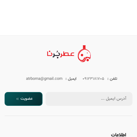
تلفن :
09123181705
ایمیل :
atrborna@gmail.com
عضویت
اطلاعات