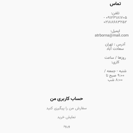
تماس
تلفن:
09123181705 -
02188683252
ایمیل:
atrborna@mail.com
آدرس :
تهران
سعادت آباد
روزها / ساعت
کاری:
شنبه - جمعه /
9:00 صبح تا
8:00 شب
حساب کاربری من
سفارش من را پیگیری کنید
نمایش خرید
ورود