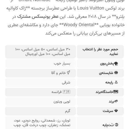
لویی ویتون آمبرنومد (آمبر نومید) رایحهٔ **Ombre Nomade** از
برند لوکس Louis Vuitton با طراحی عطرساز برجسته **ژاک کاوالیِه
بلِترو** در سال ۲۰۱۸ معرفی شد. این
عطر یونیسکس مشترک
در
عطر زنانه دیور
جیونچی زنانه
خانواده بویایی **Woody Oriental** جای دارد و مکاشفه‌ای عطری
از مسیرهای بی‌کران بیابانی را منعکس می‌کند
حجم مورد نظر را انتخاب
30 میل اسانس، 50 میل اسانس، 100
نمایید
میل اسانس، 100 میل اورجینال
عطر مردانه دولچه گابانا
گوچی مردانه
🌪پخشِ‌بوی
بسیار خوب
🚻︎ شایسته‌ی
⚥ خانم و آقا
👃 رایحه
شرقی
🗺خاستگاه‌‌برند
🇫🇷 فرانسه
🌱برند
لویی ویتون
💎 سرشت
گرم
لوبان، رز، شمعدانی، روایح دودی، عود،
➂ نـُت‌پایه
تمشک، زعفران، چوب درخت قان، چوب