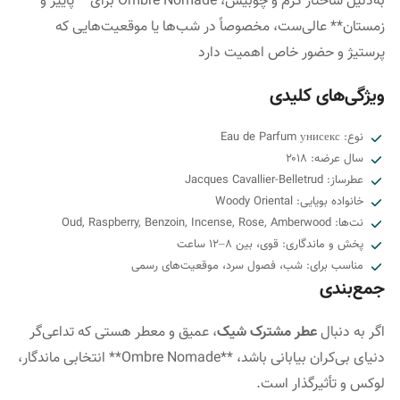
به‌دلیل ساختار گرم و چوبیش، Ombre Nomade برای **پاییز و
زمستان** عالی‌ست، مخصوصاً در شب‌ها یا موقعیت‌هایی که
پرستیژ و حضور خاص اهمیت دارد
ویژگی‌های کلیدی
نوع: Eau de Parfum унисекс
سال عرضه: ۲۰۱۸
عطرساز: Jacques Cavallier-Belletrud
خانواده بویایی: Woody Oriental
نت‌ها: Oud, Raspberry, Benzoin, Incense, Rose, Amberwood
پخش و ماندگاری: قوی، بین ۸–۱۲ ساعت
مناسب برای: شب، فصول سرد، موقعیت‌های رسمی
جمع‌بندی
اگر به دنبال
عطر مشترک شیک
، عمیق و معطر هستی که تداعی‌گر
دنیای بی‌کران بیابانی باشد، **Ombre Nomade** انتخابی ماندگار،
لوکس و تأثیرگذار است.