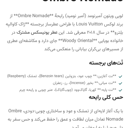
لویی ویتون آمبرنومد (آمبر نومید) رایحهٔ **Ombre Nomade** از
برند لوکس Louis Vuitton با طراحی عطرساز برجسته **ژاک کاوالیِه
بلِترو** در سال ۲۰۱۸ معرفی شد. این
عطر یونیسکس مشترک
در
خانواده بویایی **Woody Oriental** جای دارد و مکاشفه‌ای عطری
از مسیرهای بی‌کران بیابانی را منعکس می‌کند
نُت‌های برجسته
**نت آغازین:** چوب عود، بنزوئین (Benzoin tears)، تمشک (Raspberry)
**نت میانی:** بخور (Incense)، رز، زعفران
**نت پایه:** کهربا، گایاک‌وود (چوب‌گایاک)، عنبر چوبی و رایحه چرم
حس کلی رایحه
با یک آغاز لایه‌ای از تمشک و عود و ساختاری چوبی-دودی، Ombre
Nomade تعادل میان لطافت و عمق را حفظ می‌کند و حس سفر به
دل صحرا را به ارمغان می‌آورد