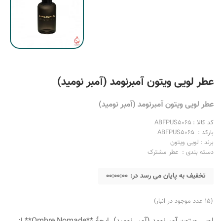
عطر لویی ویتون آمبرنومد (آمبر نومید)
عطر لویی ویتون آمبرنومد (آمبر نومید)
کد کالا :
ABFPUS5065
بارکد :
ABFPUS5065
برند :
لویی ویتون
دسته بندی :
عطر مشترک
تخفیف به پایان می رسد در:
00:00:00
ادکلن مردانه کرید
جیورجیو آرمانی مردانه
(15 عدد موجود در انبار)