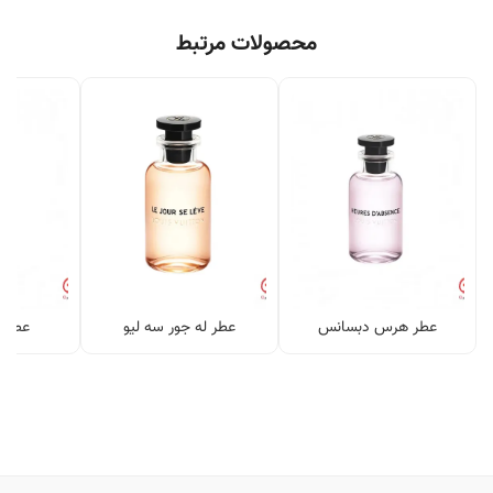
محصولات مرتبط
عطر هرس دبسانس
عطر له جور سه لیو
عطر ا