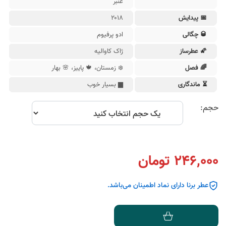
عنبر
📅 پیدایش
۲۰۱۸
🥃 چگالی
ادو پرفیوم
🌠 عطرساز
ژاک کاوالیه
🌈 فصل
❄️ زمستان، 🍁 پایيز، 🌸 بهار
⏳ ماندگاری
▆ بسیار خوب
حجم:
246,000 تومان
عطر برنا دارای نماد اطمینان می‌باشد.