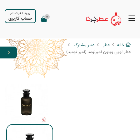
ورود
/
ثبت نام
0
حساب کاربری
خانه
عطر
عطر مشترک
عطر لویی ویتون آمبرنومد (آمبر نومید)