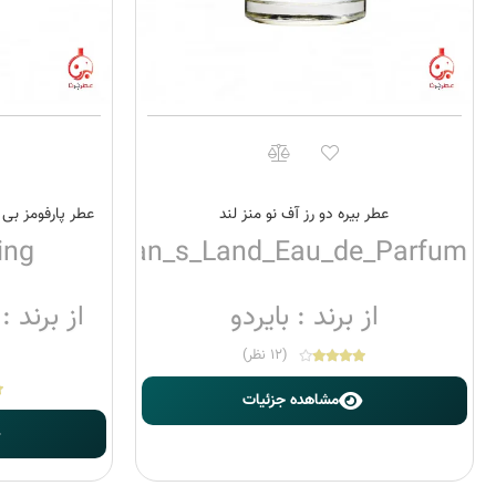
عطر بیره دو رز آف نو منز لند
عطر پارفومز بی
ing
e_of_No_Man_s_Land_Eau_de_Parfum
از برند : بایردو
از برند 
(12 نظر)
مشاهده جزئیات