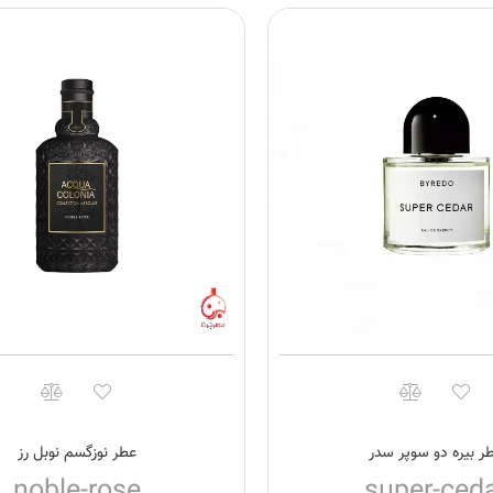
ر بیره دو سوپر سدر
عطر نوزگسم نوبل رز
noble-rose
super-ced