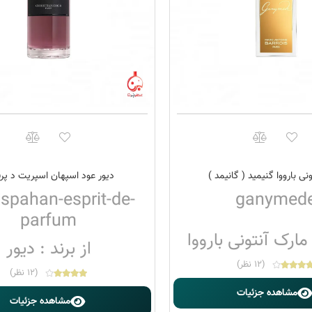
نی بارووا گنیمید ( گانیمد )
دیور عود اسپهان اسپریت د پرف
ispahan-esprit-de-
ganymed
parfum
 مارک آنتونی بارووا
از برند : دیور
(12 نظر)
(12 نظر)
مشاهده جزئیات
مشاهده جزئیات