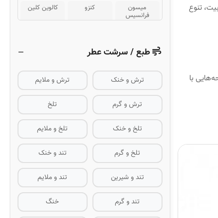
بیت، تنوع
میسون
کنزو
کالوین کلین
فرانسیس
کورکجان
کلینیک
کارولینا هررا
زرجوف
طبع / سرشت عطر
دیور
اورتو پاریسی
روژا داو
لطافه
شنل
سریس
ه‌هایی با
ترش و خنک
ترش و ملایم
ناسوماتو
پارفومز د
آمواج
مارلی
ترش و گرم
تلخ
اسنتریک
تیزیانا ترنزی
هرمس
تلخ و خنک
تلخ و ملایم
اتکینسونز
دیویدوف
شیسیدو
شیخ
ژیوانشی
ورساچه
تلخ و گرم
تند و خنک
روبرتو کاوالی
پاکو رابان
دولچه گابانا
تند و شیرین
تند و ملایم
لانوین
نارسیسو
تیری موگلر
رودریگز
تند و گرم
خنگ
جورجیو آرمانی
ولنتینو دونا
نینا ریچی