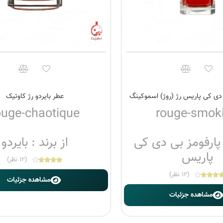
 دی کی پاریس رژ (روژ) اسموکینگ
عطر بایردو رژ کاوتیک
ouge-chaotique
rouge-smok
Ros
: پارفومز بی دی کی
از برند : بایردو
پاریس
(12 نظر)
(12 نظر)
مشاهده جزئیات
مشاهده جزئیات