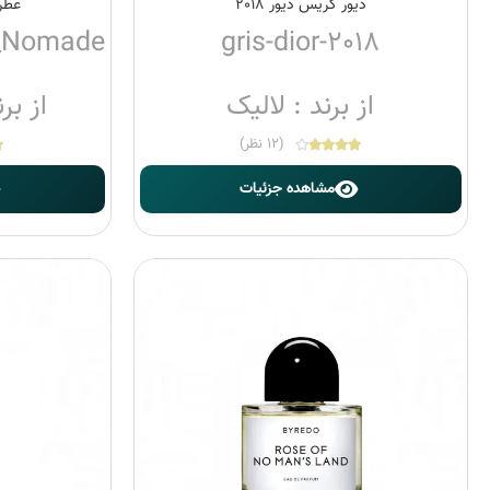
دیور گریس دیور 2018
عطر 
e_Nomade
gris-dior-2018
از برند : لالیک
از بر
(12 نظر)
مشاهده جزئیات