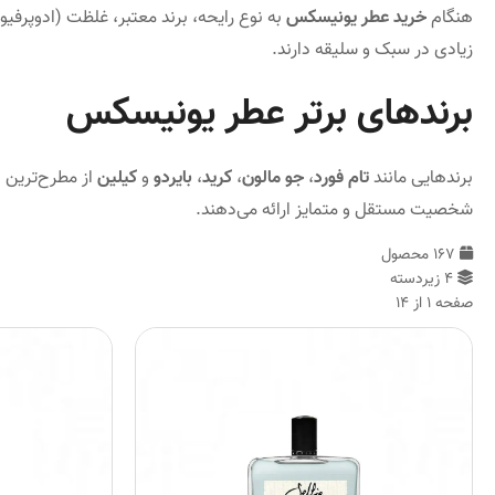
هنگام
خرید عطر یونیسکس
به نوع رایحه، برند معتبر، غلظت (ادوپرفیوم
زیادی در سبک و سلیقه دارند.
برندهای برتر عطر یونیسکس
برندهایی مانند
تام فورد
،
جو مالون
،
کرید
،
بایردو
و
کیلین
از مطرح‌ترین ب
شخصیت مستقل و متمایز ارائه می‌دهند.
167 محصول
4 زیردسته
صفحه 1 از 14