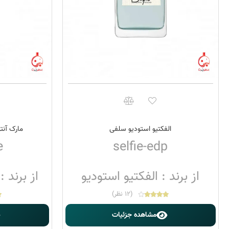
الفکتیو استودیو سلفی
مارک آنتو
e
selfie-edp
از برند : الفکتیو استودیو
از برند :
(12 نظر)
مشاهده جزئیات