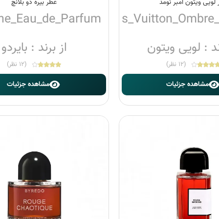
لویی ویتون امبر نومد
عطر بیره دو بلانچ
he_Eau_de_Parfum
Louis_Vuitton_Ombr
ند : لویی ویتون
از برند : بایردو
(12 نظر)
(12 نظر)
مشاهده جزئیات
مشاهده جزئیات