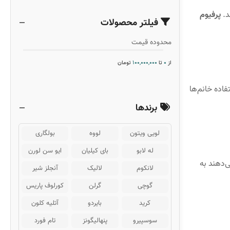
د.
پرفیوم
فیلتر محصولات
محدوده قیمت
از
0
تا
100,000,000
تومان
فاده خانم‌ها
برندها
لویی ویتون
لووه
بولگاری
له لابو
بای کیلیان
ایو سن لورن
‌دهند به
لانکوم
لالیک
آنجلز شیر
گوچی
گرلن
کورلوف پاریس
کرید
بایردو
آتلیه کلون
سوسپیرو
پنهالیگونز
تام فورد