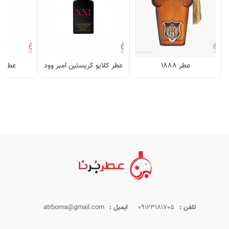
عطر ۱۸۸۸
عطر کلایو کریستین امبر وود
عطر ا
تلفن :
09123181705
ایمیل :
atrborna@gmail.com