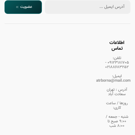
عضویت
اطلاعات
تماس
تلفن:
09123181705 -
02188683252
ایمیل:
atrborna@mail.com
آدرس :
تهران
سعادت آباد
روزها / ساعت
کاری:
شنبه - جمعه /
9:00 صبح تا
8:00 شب