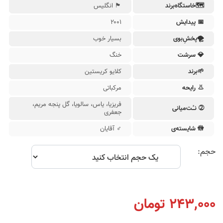
🗺خاستگاه‌‌برند
🏴󠁧󠁢󠁥󠁮󠁧󠁿 انگلیس
📅 پیدایش
۲۰۰۱
🌪پخشِ‌بوی
بسیار خوب
💎 سرشت
خنگ
🌱برند
کلایو کریستین
👃 رایحه
مرکباتی
فریزیا، یاس، سالویا، گل پنجه مریم،
➁ نـُت‌میانی
جعفری
🚻︎ شایسته‌ی
♂ آقایان
حجم:
243,000 تومان