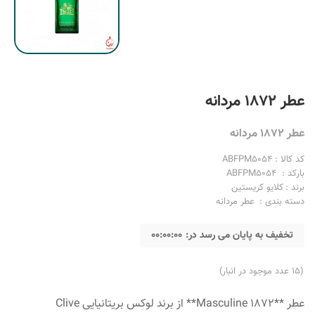
عطر 1872 مردانه
عطر 1872 مردانه
کد کالا :
ABFPM5054
بارکد :
ABFPM5054
برند :
کلایو کریستین
دسته بندی :
عطر مردانه
تخفیف به پایان می رسد در:
00:00:00
ادکلن مردانه کرید
جیورجیو آرمانی مردانه
(15 عدد موجود در انبار)
عطر **1872 Masculine** از برند لوکس بریتانیایی Clive