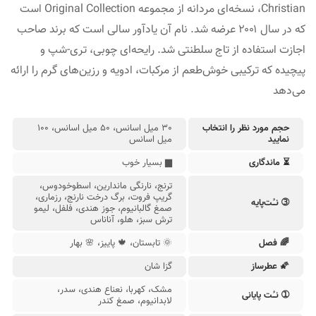
Christian، نسخه‌ای مردانه از مجموعه Original Collection است
که در سال ۲۰۰۱ عرضه شد. نام آن یادآور سالی است که برند صاحب
عطر زنانه دیور
جیونچی زنانه
اجازت استفاده از تاج سلطنتی شد. رایحه‌ای چوبی، تری-شپ و
پیچیده که ترکیبی خوش‌طعم از مرکبات، ادویه و رزین‌های گرم را ارائه
می‌دهد
حجم مورد نظر را انتخاب
30 میل اسانس، 50 میل اسانس، 100
عطر مردانه دولچه گابانا
گوچی مردانه
نمایید
میل اسانس
⏳ ماندگاری
▆ بسیار خوب
ترنج، نارنگی ماندارین، اسطوخودوس،
گریپ فروت، برگ درخت نارنج، رزماری،
➂ نـُت‌پایه
صمغ گالبانیوم، جوز هندی، فلفل، لیمو
ترش سبز، هلو، آناناس
🌈 فصل
🌞 تابستان، 🍁 پایيز، 🌸 بهار
🌠 عطرساز
گزا شان
مشک، کهربا، نعناع هندی، سدر،
➀ نـُت‌ پایانی
لابدانیوم، صمغ کندر