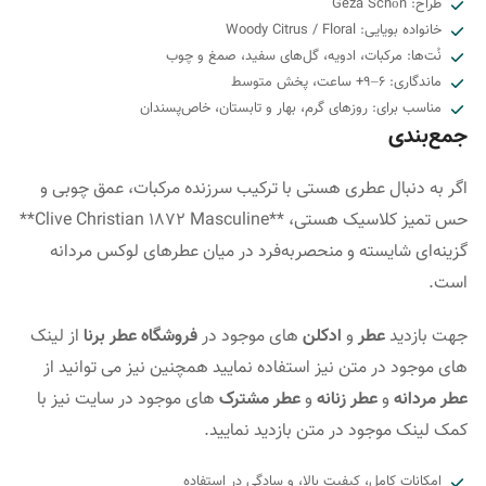
طراح: Geza Schön
خانواده بویایی: Woody Citrus / Floral
نُت‌ها: مرکبات، ادویه، گل‌های سفید، صمغ و چوب
ماندگاری: ۶–۹+ ساعت، پخش متوسط
مناسب برای: روزهای گرم، بهار و تابستان، خاص‌پسندان
جمع‌بندی
اگر به دنبال عطری هستی با ترکیب سرزنده مرکبات، عمق چوبی و
حس تمیز کلاسیک هستی، **Clive Christian 1872 Masculine**
گزینه‌ای شایسته و منحصربه‌فرد در میان عطرهای لوکس مردانه
است.
جهت بازدید
عطر
و
ادکلن
های موجود در
فروشگاه عطر برنا
از لینک
های موجود در متن نیز استفاده نمایید همچنین نیز می توانید از
عطر مردانه
و
عطر زنانه
و
عطر مشترک
های موجود در سایت نیز با
کمک لینک موجود در متن بازدید نمایید.
امکانات کامل، کیفیت بالا، و سادگی در استفاده