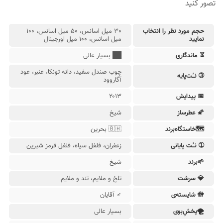
تصور کنید
عطر زنانه دیور
جیونچی زنانه
حجم مورد نظر را انتخاب
30 میل اسانس، 50 میل اسانس، 100
نمایید
میل اسانس، 100 میل اورجینال
⏳ ماندگاری
██ بسیار عالی
چوب صندل سفید، دانه تونکا، عنبر، عود
➂ نـُت‌پایه
آگاروود
عطر مردانه دولچه گابانا
گوچی مردانه
📅 پیدایش
۲۰۱۳
🌠 عطرساز
شیخ
🗺خاستگاه‌‌برند
🇧🇭 بحرین
➀ نـُت‌ پایانی
زعفران، فلفل سیاه، فلفل قرمز شیرین
🌱برند
شیخ
💎 سرشت
تلخ و ملایم، تند و ملایم
🚻︎ شایسته‌ی
♂ آقایان
🌪پخشِ‌بوی
بسیار عالی