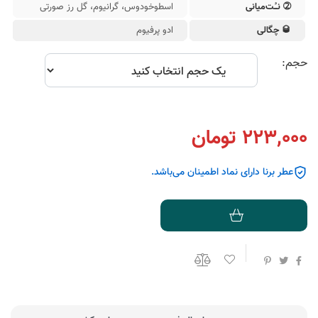
➁ نـُت‌میانی
اسطوخودوس، گرانیوم، گل رز صورتی
🥃 چگالی
ادو پرفیوم
حجم:
223,000 تومان
عطر برنا دارای نماد اطمینان می‌باشد.