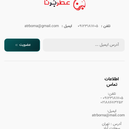
تلفن :
09123181705
ایمیل :
atrborna@gmail.com
عضویت
اطلاعات
تماس
تلفن:
09123181705 -
02188683252
ایمیل:
atrborna@mail.com
آدرس :
تهران
سعادت آباد