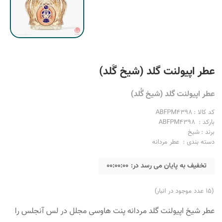
عطر اپیولنت گلد (شیخ گُلد)
عطر اپیولنت گلد (شیخ گُلد)
کد کالا :
ABFPM4398
بارکد :
ABFPM4398
برند :
شیخ
دسته بندی :
عطر مردانه
تخفیف به پایان می رسد در:
00:00:00
ادکلن مردانه کرید
جیورجیو آرمانی مردانه
(15 عدد موجود در انبار)
عطر شیخ اپیولنت گلد مردانه پنت هاوسی مجلل در لس آنجلس را