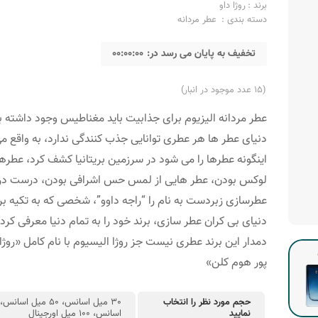
برند :
روژا داو
دسته بندی :
عطر مردانه
تخفیف به پایان می رسد در:
00:00:00
(15 عدد موجود در انبار)
عطر مردانه الیزیوم برای جذابیت باید مغناطیس وجود داشته ب
دنیای عطر ها هر عطری توانایی جذب کنندگی ندارد، به واقع م
اینگونه عطرها را می شود در سرزمین بریتانیا کشف کرد، عطر
لوکس بودن، عطر هایی از لمس حس اشرافی بودن، درست در
عطرسازی زبردست به نام را “راجه داوو”، شخصی که به تکیه بر
دنیای بی کران عطر سازی، برند خود را به تمام دنیا معرفی کرد
دمدار این برند عطری نیست جز روژا الیسیوم با نام کامل «روژا
پور هوم کلن»
حجم مورد نظر را انتخاب
نمایید
اسانس، 100 میل اورجینال