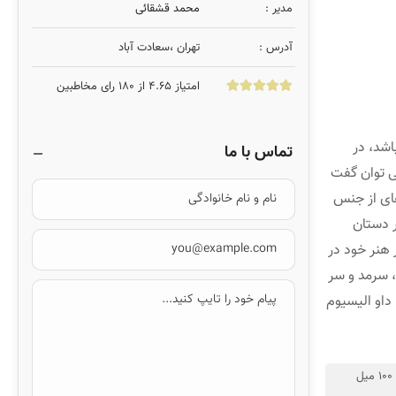
مدیر :
محمد قشقائی
آدرس :
تهران ،سعادت آباد
امتیاز 4.65 از 180 رای مخاطبین
اشد، در
تماس با ما
ی توان گفت
های از جنس
 دستان
 هنر خود در
، سرمد و سر
 داو الیسیوم
30 میل اسانس، 50 میل اسانس، 100 میل