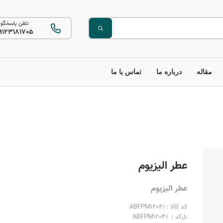
تلفن پاسخگو
9123181705
مقاله
درباره ما
تماس با ما
عطر الیزیوم
عطر الیزیوم
کد کالا :
ABFPM12041
بارکد :
ABFPM12041