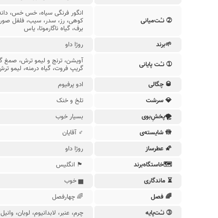
انگور فرنگی سیاه، خس خس، دانه
➁ نـُت‌میانی
کوهی، رز، سدر، سیب، فلفل صورت
برف، گیاه ناگارموتا، یاس
🌱برند
روژا داو
آویشن، ترنج و لیمو ترش، صمغ گال
➀ نـُت‌ پایانی
گریپ فروت، گیاه درمنه، لیمو تر
🥃 چگالی
ادو پرفیوم
💎 سرشت
تلخ و خنک
ادکلن مردانه کرید
جیورجیو آر
🌪پخشِ‌بوی
بسیار خوب
🚻︎ شایسته‌ی
♂ آقایان
🌠 عطرساز
روژا داو
🗺خاستگاه‌‌برند
🏴󠁧󠁢󠁥󠁮󠁧󠁿 انگلیس
عطر زنانه دیور
جیونچی
⏳ ماندگاری
▅ خوب
🌈 فصل
🌈 چهارفصل
➂ نـُت‌پایه
چرم، عنبر، لابدانیوم، لوبان، وانیل