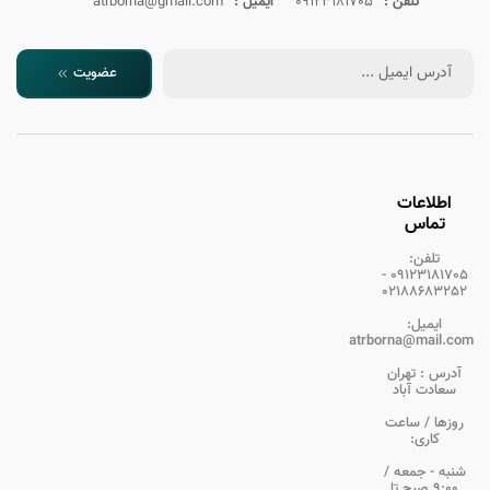
تلفن :
09123181705
ایمیل :
atrborna@gmail.com
عضویت
اطلاعات
تماس
تلفن:
09123181705 -
02188683252
ایمیل:
atrborna@mail.com
آدرس :
تهران
سعادت آباد
روزها / ساعت
کاری:
شنبه - جمعه /
9:00 صبح تا