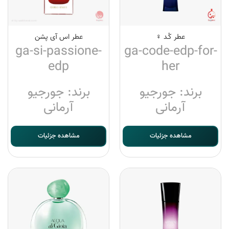
عطر کُـد ♀
عطر اس آی پشن
ga-si-passione-
ga-code-edp-for-
edp
her
برند: جورجیو
برند: جورجیو
آرمانی
آرمانی
مشاهده جزئیات
مشاهده جزئیات