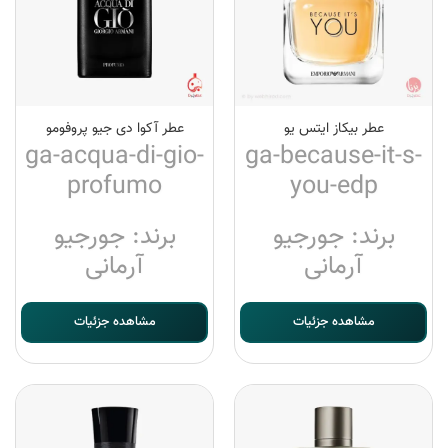
عطر بیکاز ایتس یو
عطر آکوا دی جیو پروفومو
ga-acqua-di-gio-
ga-because-it-s-
profumo
you-edp
برند: جورجیو
برند: جورجیو
آرمانی
آرمانی
مشاهده جزئیات
مشاهده جزئیات