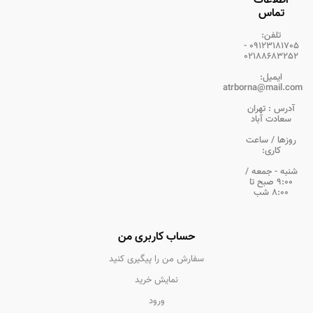
اطلاعات
تماس
تلفن:
09123181705 -
02188683252
ایمیل:
atrborna@mail.com
آدرس :
تهران
سعادت آباد
روزها / ساعت
کاری:
شنبه - جمعه /
9:00 صبح تا
8:00 شب
حساب کاربری من
سفارش من را پیگیری کنید
نمایش خرید
ورود