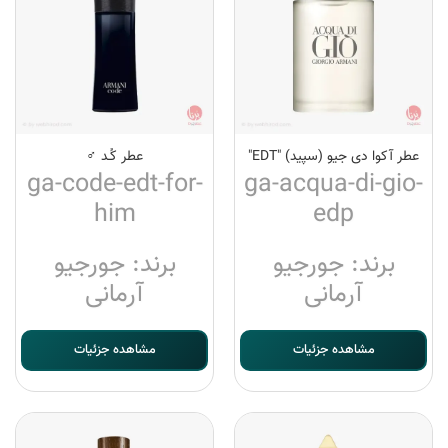
عطر آکوا دی جیو (سپید) "EDT"
عطر کُـد ♂
ga-code-edt-for-
ga-acqua-di-gio-
him
edp
برند: جورجیو
برند: جورجیو
آرمانی
آرمانی
مشاهده جزئیات
مشاهده جزئیات