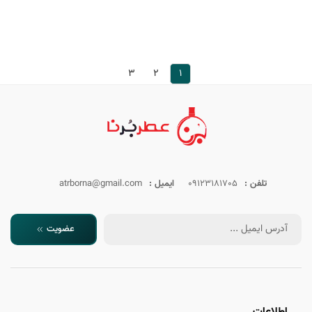
3
2
1
تلفن :
09123181705
ایمیل :
atrborna@gmail.com
عضویت