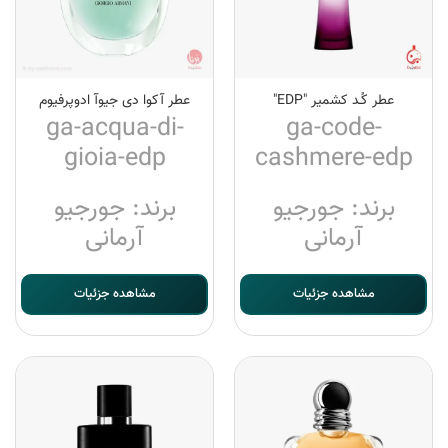
عطر کُـد کشمیر "EDP"
عطر آکوا دی جیوآ ادوپرفیوم
ga-acqua-di-
ga-code-
gioia-edp
cashmere-edp
برند: جورجیو
برند: جورجیو
آرمانی
آرمانی
مشاهده جزئیات
مشاهده جزئیات